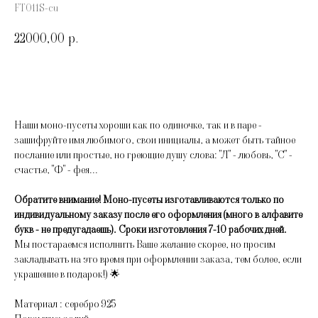
FT011S-cu
22000,00
р.
В корзину
Наши моно-пусеты хороши как по одиночке, так и в паре -
зашифруйте имя любимого, свои инициалы, а может быть тайное
послание или простые, но греющие душу слова: "Л" - любовь, "С" -
счастье, "Ф" - фея...
Обратите внимание! Моно-пусеты изготавливаются только по
индивидуальному заказу после его оформления (много в алфавите
букв - не предугадаешь). Сроки изготовления 7-10 рабочих дней.
Мы постараемся исполнить Ваше желание скорее, но просим
закладывать на это время при оформлении заказа, тем более, если
украшение в подарок!) 🌟
Материал : серебро 925