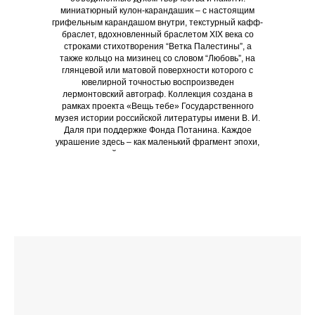
миниатюрный кулон-карандашик – с настоящим
грифельным карандашом внутри, текстурный кафф-
браслет, вдохновленный браслетом XIX века со
строками стихотворения “Ветка Палестины”, а
также кольцо на мизинец со словом “Любовь”, на
глянцевой или матовой поверхности которого с
ювелирной точностью воспроизведен
лермонтовский автограф. Коллекция создана в
рамках проекта «Вещь тебе» Государственного
музея истории российской литературы имени В. И.
Даля при поддержке Фонда Потанина. Каждое
украшение здесь – как маленький фрагмент эпохи,
который хочется понять и ощутить…