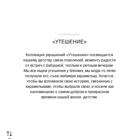
КОЛЛЕКЦИЯ
«УТЕШЕНИЕ»
Коллекция украшений «Утешение» посвящается
нашему детству, связи поколений, моменту радости
от встреч с бабушкой, теплым и уютным вечерам.
Мы все ищем утешения у близких, мы когда-то легко
получали его, съев любимую карамельку. Хочется,
чтобы вы вспомнили свою историю, связанную с
карамельками, чтобы выбрали свою, и носили как
напоминание о самом добром и прекрасном
времени нашей жизни- детстве.