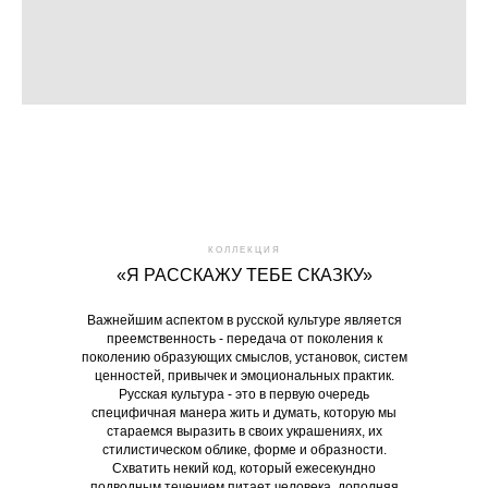
КОЛЛЕКЦИЯ
«Я РАССКАЖУ ТЕБЕ СКАЗКУ»
Важнейшим аспектом в русской культуре является
преемственность - передача от поколения к
поколению образующих смыслов, установок, систем
ценностей, привычек и эмоциональных практик.
Русская культура - это в первую очередь
специфичная манера жить и думать, которую мы
стараемся выразить в своих украшениях, их
стилистическом облике, форме и образности.
Схватить некий код, который ежесекундно
подводным течением питает человека, дополняя