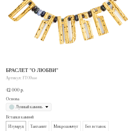
БРАСЛЕТ "О ЛЮБВИ"
Артикул:
FT09me
42 000
р.
Основа
Лунный камень
Вставки камней
Изумруд
Танзанит
Микрожемчуг
Без вставок